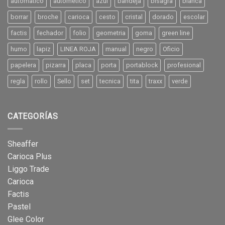
automatico
autometico
azul
bandeja
bisagra
blanca
borrar
broche
carioca
cesto
cristal
dorado
escolar
factis
fechador
folio
geometria
goma
green line
humo
lapiz
LINEA ROJA
manual
negro
Oficio
papelera
pizarra
placa
porta
portablock
profesional
regla
rollo
Sello
set
tecnica
tita
traxx
verde
CATEGORÍAS
Sheaffer
Carioca Plus
Liggo Trade
Carioca
Factis
Pastel
Glee Color