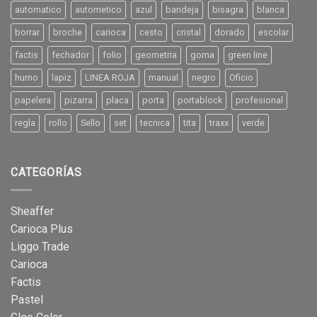
automatico
autometico
azul
bandeja
bisagra
blanca
borrar
broche
carioca
cesto
cristal
dorado
escolar
factis
fechador
folio
geometria
goma
green line
humo
lapiz
LINEA ROJA
manual
negro
Oficio
papelera
pizarra
placa
porta
portablock
profesional
regla
rollo
Sello
set
tecnica
tita
traxx
verde
CATEGORÍAS
Sheaffer
Carioca Plus
Liggo Trade
Carioca
Factis
Pastel