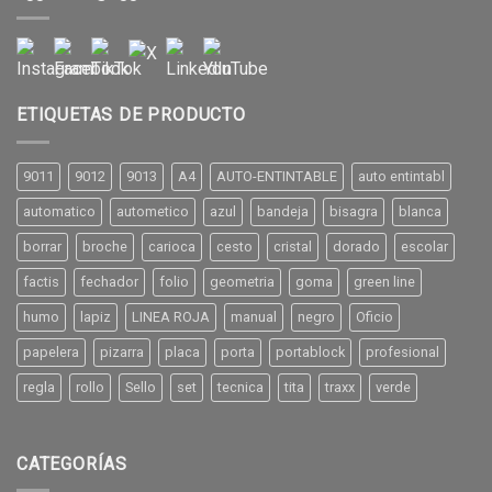
ETIQUETAS DE PRODUCTO
9011
9012
9013
A4
AUTO-ENTINTABLE
auto entintabl
automatico
autometico
azul
bandeja
bisagra
blanca
borrar
broche
carioca
cesto
cristal
dorado
escolar
factis
fechador
folio
geometria
goma
green line
humo
lapiz
LINEA ROJA
manual
negro
Oficio
papelera
pizarra
placa
porta
portablock
profesional
regla
rollo
Sello
set
tecnica
tita
traxx
verde
CATEGORÍAS