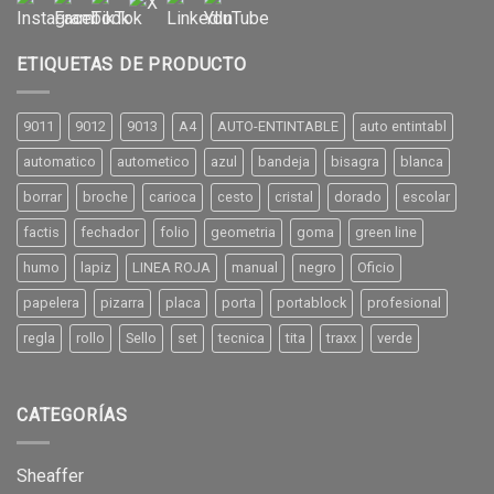
ETIQUETAS DE PRODUCTO
9011
9012
9013
A4
AUTO-ENTINTABLE
auto entintabl
automatico
autometico
azul
bandeja
bisagra
blanca
borrar
broche
carioca
cesto
cristal
dorado
escolar
factis
fechador
folio
geometria
goma
green line
humo
lapiz
LINEA ROJA
manual
negro
Oficio
papelera
pizarra
placa
porta
portablock
profesional
regla
rollo
Sello
set
tecnica
tita
traxx
verde
CATEGORÍAS
Sheaffer