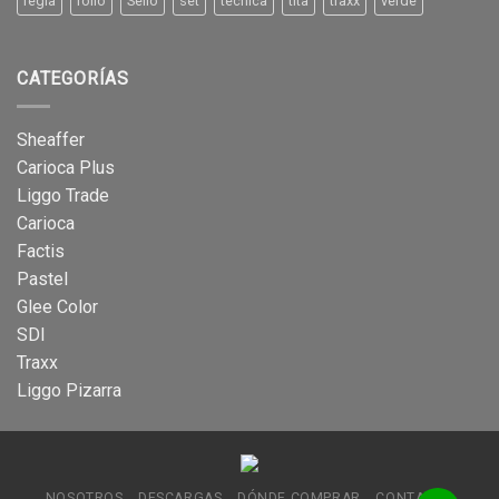
regla
rollo
Sello
set
tecnica
tita
traxx
verde
CATEGORÍAS
Sheaffer
Carioca Plus
Liggo Trade
Carioca
Factis
Pastel
Glee Color
SDI
Traxx
Liggo Pizarra
NOSOTROS
DESCARGAS
DÓNDE COMPRAR
CONTACTO