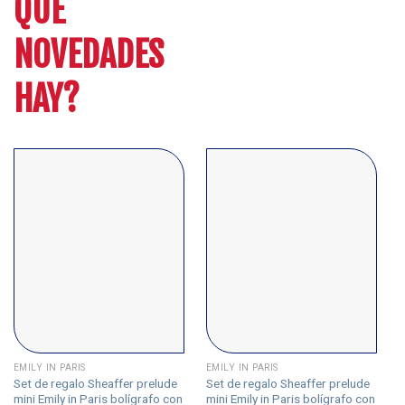
QUE
NOVEDADES
HAY?
EMILY IN PARIS
EMILY IN PARIS
E
Set de regalo Sheaffer prelude
Set de regalo Sheaffer prelude
S
mini Emily in Paris bolígrafo con
mini Emily in Paris bolígrafo con
E