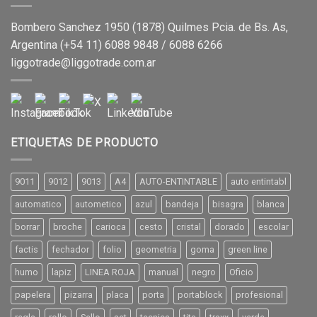
Bombero Sanchez 1950 (1878) Quilmes Pcia. de Bs. As,
Argentina (+54 11) 6088 9848 / 6088 6266
liggotrade@liggotrade.com.ar
ETIQUETAS DE PRODUCTO
9011
9012
9013
A4
AUTO-ENTINTABLE
auto entintabl
automatico
autometico
azul
bandeja
bisagra
blanca
borrar
broche
carioca
cesto
cristal
dorado
escolar
factis
fechador
folio
geometria
goma
green line
humo
lapiz
LINEA ROJA
manual
negro
Oficio
papelera
pizarra
placa
porta
portablock
profesional