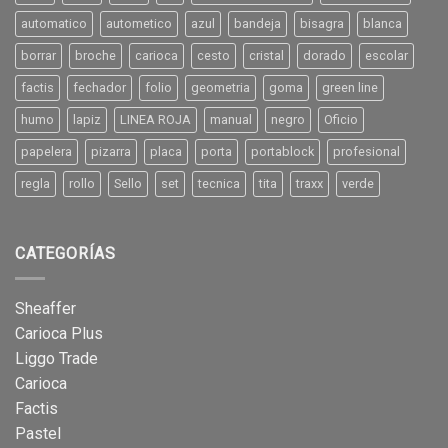
automatico
autometico
azul
bandeja
bisagra
blanca
borrar
broche
carioca
cesto
cristal
dorado
escolar
factis
fechador
folio
geometria
goma
green line
humo
lapiz
LINEA ROJA
manual
negro
Oficio
papelera
pizarra
placa
porta
portablock
profesional
regla
rollo
Sello
set
tecnica
tita
traxx
verde
CATEGORÍAS
Sheaffer
Carioca Plus
Liggo Trade
Carioca
Factis
Pastel