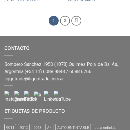
1
2
CONTACTO
Bombero Sanchez 1950 (1878) Quilmes Pcia. de Bs. As,
Argentina (+54 11) 6088 9848 / 6088 6266
liggotrade@liggotrade.com.ar
ETIQUETAS DE PRODUCTO
9011
9012
9013
A4
AUTO-ENTINTABLE
auto entintabl