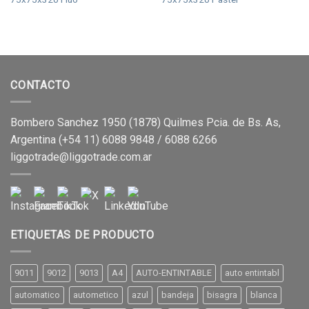
CONTACTO
Bombero Sanchez 1950 (1878) Quilmes Pcia. de Bs. As,
Argentina (+54 11) 6088 9848 / 6088 6266
liggotrade@liggotrade.com.ar
ETIQUETAS DE PRODUCTO
9011
9012
9013
A4
AUTO-ENTINTABLE
auto entintabl
automatico
autometico
azul
bandeja
bisagra
blanca