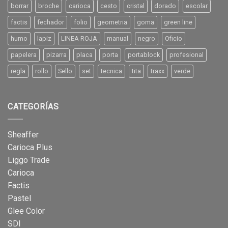
borrar
broche
carioca
cesto
cristal
dorado
escolar
factis
fechador
folio
geometria
goma
green line
humo
lapiz
LINEA ROJA
manual
negro
Oficio
papelera
pizarra
placa
porta
portablock
profesional
regla
rollo
Sello
set
tecnica
tita
traxx
verde
CATEGORÍAS
Sheaffer
Carioca Plus
Liggo Trade
Carioca
Factis
Pastel
Glee Color
SDI