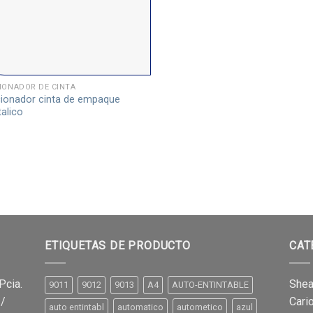
IONADOR DE CINTA
ionador cinta de empaque
alico
ETIQUETAS DE PRODUCTO
CAT
Pcia.
Shea
9011
9012
9013
A4
AUTO-ENTINTABLE
 /
Cari
auto entintabl
automatico
autometico
azul