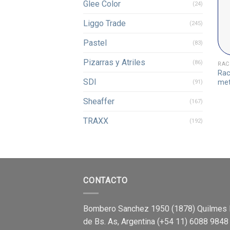
Glee Color
(24)
Liggo Trade
(245)
Pastel
(83)
Pizarras y Atriles
(86)
RAC
Rac
SDI
met
(91)
Sheaffer
(167)
TRAXX
(192)
CONTACTO
Bombero Sanchez 1950 (1878) Quilmes 
de Bs. As, Argentina (+54 11) 6088 9848