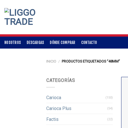
Skip
to
content
NOSOTROS
DESCARGAS
DÓNDE COMPRAR
CONTACTO
INICIO
/
PRODUCTOS ETIQUETADOS “48MM”
CATEGORÍAS
Carioca
(150)
Carioca Plus
(54)
Factis
(22)