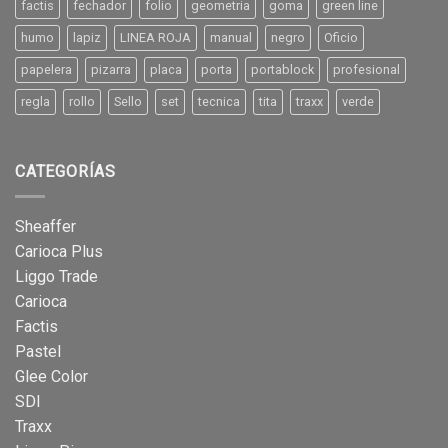
factis
fechador
folio
geometria
goma
green line
humo
lapiz
LINEA ROJA
manual
negro
Oficio
papelera
pizarra
placa
porta
portablock
profesional
regla
rollo
Sello
set
tecnica
tita
traxx
verde
CATEGORÍAS
Sheaffer
Carioca Plus
Liggo Trade
Carioca
Factis
Pastel
Glee Color
SDI
Traxx