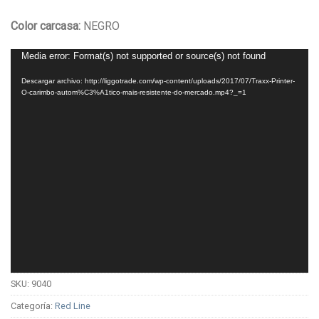
Color carcasa:
NEGRO
Reproductor
Media error: Format(s) not supported or source(s) not found
de
Descargar archivo: http://liggotrade.com/wp-content/uploads/2017/07/Traxx-Printer-
vídeo
O-carimbo-autom%C3%A1tico-mais-resistente-do-mercado.mp4?_=1
SKU:
9040
Categoría:
Red Line