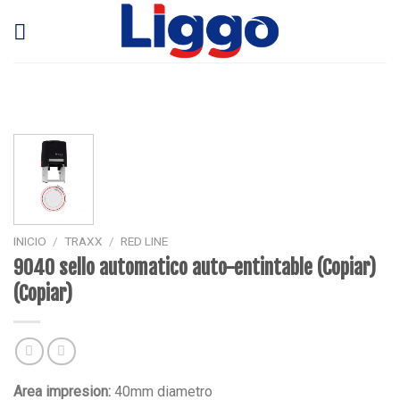
Skip
to
content
INICIO
/
TRAXX
/
RED LINE
9040 sello automatico auto-entintable (Copiar)
(Copiar)
Area impresion:
40mm diametro