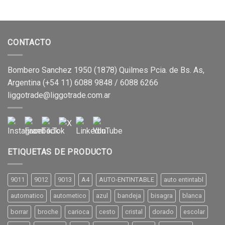
CONTACTO
Bombero Sanchez 1950 (1878) Quilmes Pcia. de Bs. As,
Argentina (+54 11) 6088 9848 / 6088 6266
liggotrade@liggotrade.com.ar
ETIQUETAS DE PRODUCTO
9011
9012
9013
A4
AUTO-ENTINTABLE
auto entintabl
automatico
autometico
azul
bandeja
bisagra
blanca
borrar
broche
carioca
cesto
cristal
dorado
escolar