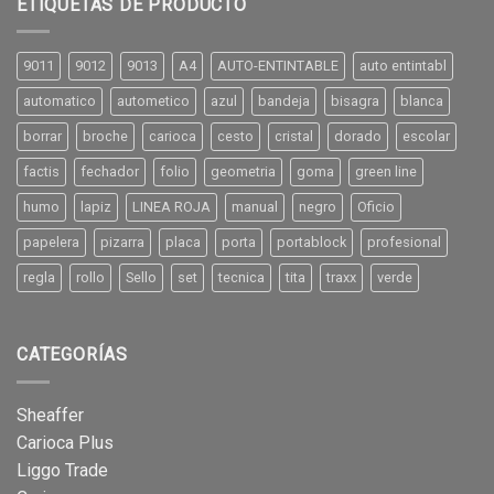
ETIQUETAS DE PRODUCTO
9011
9012
9013
A4
AUTO-ENTINTABLE
auto entintabl
automatico
autometico
azul
bandeja
bisagra
blanca
borrar
broche
carioca
cesto
cristal
dorado
escolar
factis
fechador
folio
geometria
goma
green line
humo
lapiz
LINEA ROJA
manual
negro
Oficio
papelera
pizarra
placa
porta
portablock
profesional
regla
rollo
Sello
set
tecnica
tita
traxx
verde
CATEGORÍAS
Sheaffer
Carioca Plus
Liggo Trade