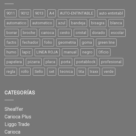
9011
9012
9013
A4
AUTO-ENTINTABLE
auto entintabl
automatico
autometico
azul
bandeja
bisagra
blanca
borrar
broche
carioca
cesto
cristal
dorado
escolar
factis
fechador
folio
geometria
goma
green line
humo
lapiz
LINEA ROJA
manual
negro
Oficio
papelera
pizarra
placa
porta
portablock
profesional
regla
rollo
Sello
set
tecnica
tita
traxx
verde
CATEGORÍAS
Sheaffer
Carioca Plus
Liggo Trade
Carioca