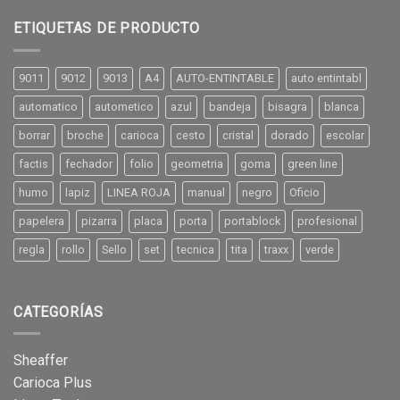
ETIQUETAS DE PRODUCTO
9011
9012
9013
A4
AUTO-ENTINTABLE
auto entintabl
automatico
autometico
azul
bandeja
bisagra
blanca
borrar
broche
carioca
cesto
cristal
dorado
escolar
factis
fechador
folio
geometria
goma
green line
humo
lapiz
LINEA ROJA
manual
negro
Oficio
papelera
pizarra
placa
porta
portablock
profesional
regla
rollo
Sello
set
tecnica
tita
traxx
verde
CATEGORÍAS
Sheaffer
Carioca Plus