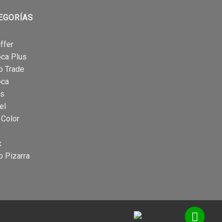
EGORÍAS
ffer
oca Plus
o Trade
oca
is
el
 Color
x
o Pizarra