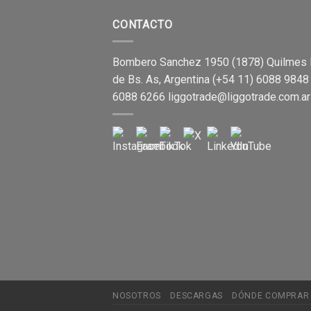
CONTACTO
Bombero Sanchez 1950 (1878) Quilmes 
de Bs. As, Argentina (+54 11) 6088 9848
6088 6266
liggotrade@liggotrade.com.ar
NOSOTROS
DESCARGAS
DÓNDE COMPRAR