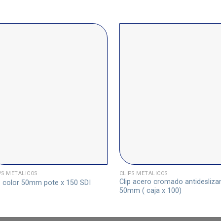
PS METÁLICOS
CLIPS METÁLICOS
Clip acero cromado antidesliza
p color 50mm pote x 150 SDI
50mm ( caja x 100)