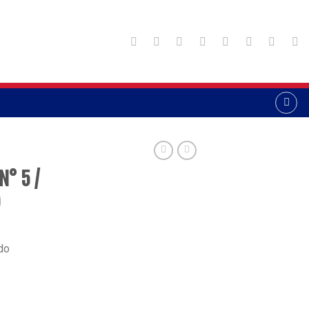
N° 5 /
)
do