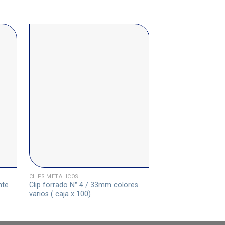
CLIPS METÁLICOS
CLIPS METÁLICOS
nte
Clip forrado N° 4 / 33mm colores
Clip Triagular 31m
varios ( caja x 100)
(Caja x 100)