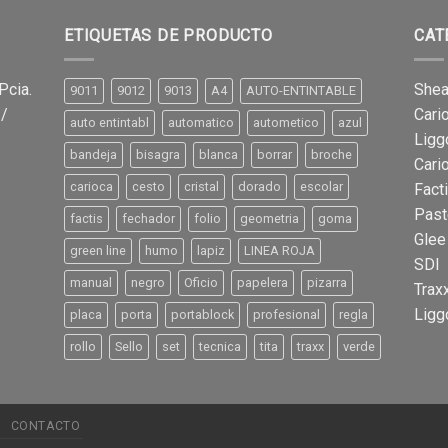
ETIQUETAS DE PRODUCTO
CAT
Pcia.
Shea
9011
9012
9013
A4
AUTO-ENTINTABLE
 /
Cari
auto entintabl
automatico
autometico
azul
Ligg
bandeja
bisagra
blanca
borrar
broche
Cari
carioca
cesto
cristal
dorado
escolar
Fact
Past
factis
fechador
folio
geometria
goma
Glee
green line
humo
lapiz
LINEA ROJA
SDI
manual
negro
Oficio
papelera
pizarra
Trax
Ligg
placa
porta
portablock
profesional
regla
rollo
Sello
set
tecnica
tita
traxx
verde
CONTACTO