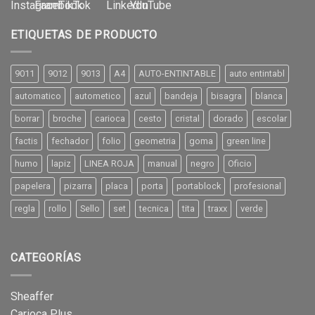
ETIQUETAS DE PRODUCTO
9011
9012
9013
A4
AUTO-ENTINTABLE
auto entintabl
automatico
autometico
azul
bandeja
bisagra
blanca
borrar
broche
carioca
cesto
cristal
dorado
escolar
factis
fechador
folio
geometria
goma
green line
humo
lapiz
LINEA ROJA
manual
negro
Oficio
papelera
pizarra
placa
porta
portablock
profesional
regla
rollo
Sello
set
tecnica
tita
traxx
verde
CATEGORÍAS
Sheaffer
Carioca Plus