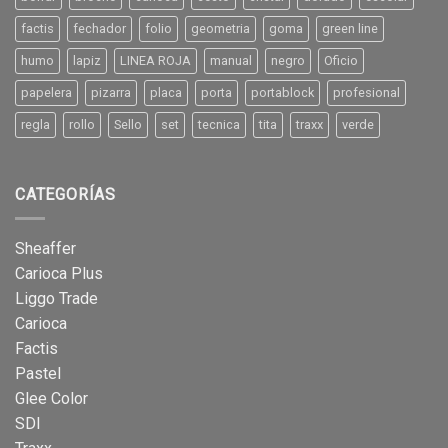
factis
fechador
folio
geometria
goma
green line
humo
lapiz
LINEA ROJA
manual
negro
Oficio
papelera
pizarra
placa
porta
portablock
profesional
regla
rollo
Sello
set
tecnica
tita
traxx
verde
CATEGORÍAS
Sheaffer
Carioca Plus
Liggo Trade
Carioca
Factis
Pastel
Glee Color
SDI