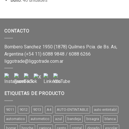
Bulto:
40 unidades
CONTACTO
Bombero Sanchez 1950 (1878) Quilmes Pcia. de Bs. As,
Argentina (+54 11) 6088 9848 / 6088 6266
liggotrade@liggotrade.com.ar
ETIQUETAS DE PRODUCTO
9011
9012
9013
A4
AUTO-ENTINTABLE
auto entintabl
automatico
autometico
azul
bandeja
bisagra
blanca
borrar
broche
carioca
cesto
cristal
dorado
escolar