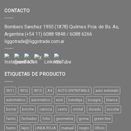
CONTACTO
Bombero Sanchez 1950 (1878) Quilmes Pcia. de Bs. As,
Argentina (+54 11) 6088 9848 / 6088 6266
liggotrade@liggotrade.com.ar
ETIQUETAS DE PRODUCTO
9011
9012
9013
A4
AUTO-ENTINTABLE
auto entintabl
automatico
autometico
azul
bandeja
bisagra
blanca
borrar
broche
carioca
cesto
cristal
dorado
escolar
factis
fechador
folio
geometria
goma
green line
humo
lapiz
LINEA ROJA
manual
negro
Oficio