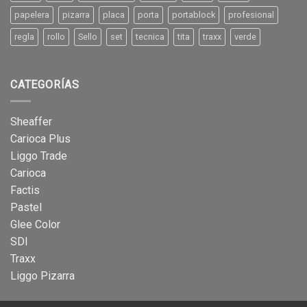
papelera
pizarra
placa
porta
portablock
profesional
regla
rollo
Sello
set
tecnica
tita
traxx
verde
CATEGORÍAS
Sheaffer
Carioca Plus
Liggo Trade
Carioca
Factis
Pastel
Glee Color
SDI
Traxx
Liggo Pizarra