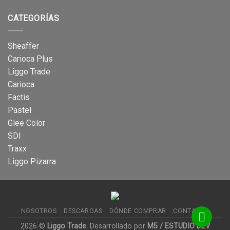
CATEGORÍAS
Sheaffer
Carioca Plus
Liggo Trade
Carioca
Factis
Pastel
Glee Color
SDI
Traxx
Liggo Pizarra
NOSOTROS
DESCARGAS
DÓNDE COMPRAR
CONTACTO
2026 ©
Liggo Trade.
Desarrollado por
M5 / ESTUDIO DEV