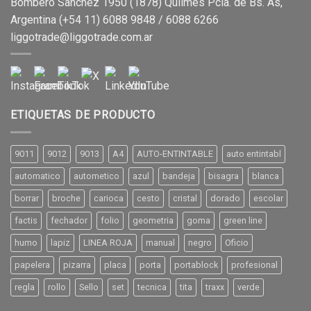
Bombero Sanchez 1950 (1878) Quilmes Pcia. de Bs. As,
Argentina (+54 11) 6088 9848 / 6088 6266
liggotrade@liggotrade.com.ar
ETIQUETAS DE PRODUCTO
9011
9012
9013
A4
AUTO-ENTINTABLE
auto entintabl
automatico
autometico
azul
bandeja
bisagra
blanca
borrar
broche
carioca
cesto
cristal
dorado
escolar
factis
fechador
folio
geometria
goma
green line
humo
lapiz
LINEA ROJA
manual
negro
Oficio
papelera
pizarra
placa
porta
portablock
profesional
regla
rollo
Sello
set
tecnica
tita
traxx
verde